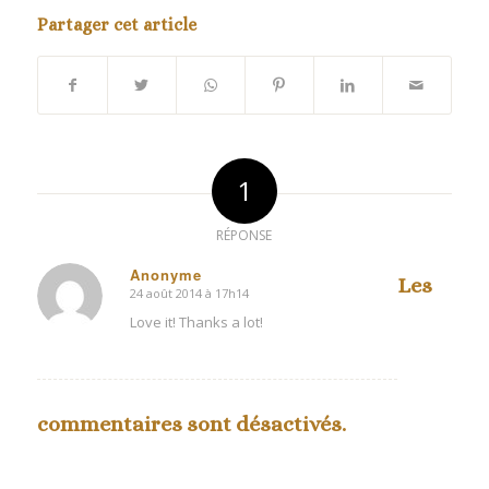
Partager cet article
1
RÉPONSE
Anonyme
Les
24 août 2014 à 17h14
dit
:
Love it! Thanks a lot!
commentaires sont désactivés.